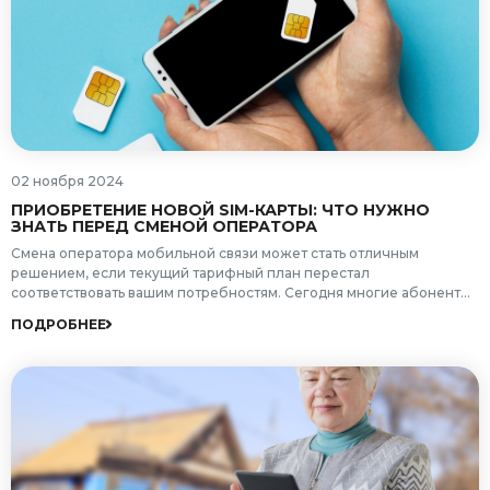
02 ноября 2024
ПРИОБРЕТЕНИЕ НОВОЙ SIM-КАРТЫ: ЧТО НУЖНО
ЗНАТЬ ПЕРЕД СМЕНОЙ ОПЕРАТОРА
Смена оператора мобильной связи может стать отличным
решением, если текущий тарифный план перестал
соответствовать вашим потребностям. Сегодня многие абоненты
ищут варианты с более выгодными условиями для общения и
ПОДРОБНЕЕ
интернета. Однако перед тем, как приобрести новую SIM-карту и
перейти на другого оператора, важно понимать, как проходит
процедура смены, какие могут возникнуть трудности и что
понадобится для успешного завершения процесса. Мы разберем
все ключевые моменты, которые нужно знать, чтобы переход
прошел гладко, и вы смогли наслаждаться новой мобильной
связью без проблем.