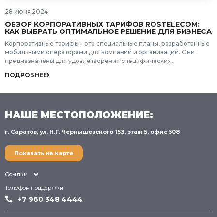
28 июня 2024
ОБЗОР КОРПОРАТИВНЫХ ТАРИФОВ ROSTELECOM:
КАК ВЫБРАТЬ ОПТИМАЛЬНОЕ РЕШЕНИЕ ДЛЯ БИЗНЕСА
Корпоративные тарифы – это специальные планы, разработанные
мобильными операторами для компаний и организаций. Они
предназначены для удовлетворения специфических
потребностей бизнеса в коммуникациях, предоставляя более
ПОДРОБНЕЕ
выгодные условия по сравнению с обычными потребительскими
планами. Корпоративные тарифы часто включают в себя большие
пакеты минут, SMS и интернет-трафика, а также дополнительные
услуги, которые могут быть полезны для эффективного ведения
НАШЕ МЕСТОПОЛОЖЕНИЕ:
бизнес-процессов.
г. Саратов, ул. Н.Г. Чернышевского 153, этаж 5, офис 508
Показать на карте
Ссылки
Телефон поддержки
+7 960 348 4444